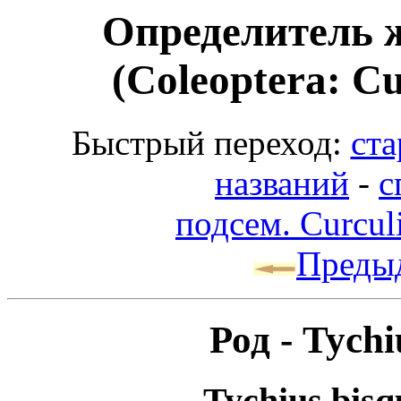
Определитель 
(Coleoptera: Cu
Быстрый переход:
ста
названий
-
с
подсем. Curcul
Преды
Род - Tych
Tychius bisq