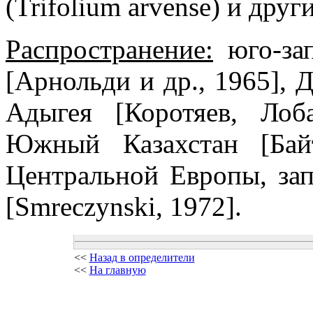
(Trifolium arvense) и друг
Распространение:
юго-зап
[Арнольди и др., 1965], Д
Адыгея [Коротяев, Лоб
Южный Казахстан [Бай
Центральной Европы, за
[Smreczynski, 1972].
<<
Назад в определители
<<
На главную