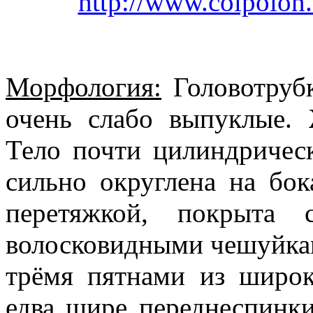
http://www.colpolon.
Морфология:
Головотрубк
очень слабо выпуклые. 
Тело почти цилиндрическ
сильно округлена на бок
перетяжкой, покрыта
волосковидными чешуйкам
трёмя пятнами из широ
едва шире переднеспинки,