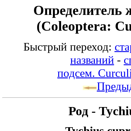
Определитель 
(Coleoptera: Cu
Быстрый переход:
ста
названий
-
с
подсем. Curcul
Преды
Род - Tych
Tychius cupri