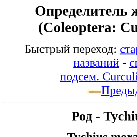
Определитель 
(Coleoptera: Cu
Быстрый переход:
ста
названий
-
с
подсем. Curcul
Преды
Род - Tych
Tychius mora