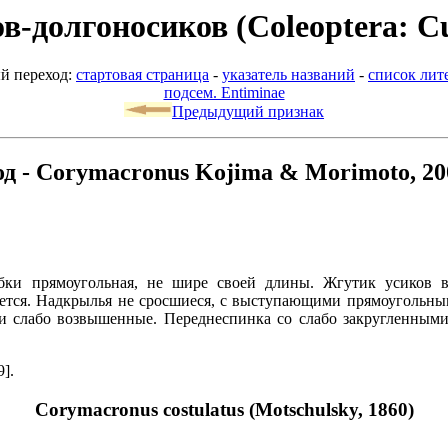
-долгоносиков (Coleoptera: Cu
й переход:
стартовая страница
-
указатель названий
-
список лит
подсем. Entiminae
Предыдущий признак
од - Corymacronus Kojima & Morimoto, 20
ки прямоугольная, не шире своей длины. Жгутик усиков в ч
ется. Надкрылья не сросшиеся, с выступающими прямоугольны
ки слабо возвышенные. Переднеспинка со слабо закругленным
9].
Corymacronus costulatus (Motschulsky, 1860)