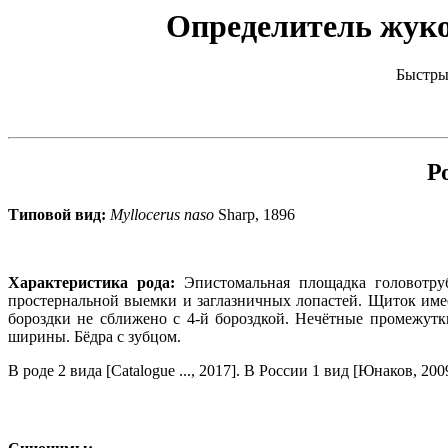
Определитель жуков
Быстры
Р
Типовой вид:
Myllocerus naso
Sharp, 1896
Характеристика рода:
Эпистомальная площадка головотруб
простернальной выемки и заглазничных лопастей. Щиток име
бороздки не сближено с 4-й бороздкой. Нечётные промежут
ширины. Бёдра с зубцом.
В роде 2 вида [Catalogue ..., 2017]. В России 1 вид [Юнаков, 200