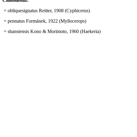
Синонимы:
= obliquesignatus Reitter, 1908 (Cyphicerus)
= pennatus Formánek, 1922 (Myllocerops)
= shansiensis Kono & Morimoto, 1960 (Haekeria)