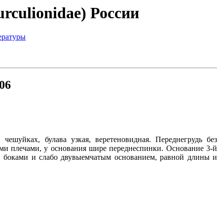
rculionidae) России
ературы
06
ешуйках, булава узкая, веретеновидная. Переднегрудь без
ми плечами, у основания шире переднеспинки. Основание 3-й
и боками и слабо двувыемчатым основанием, равной длины и