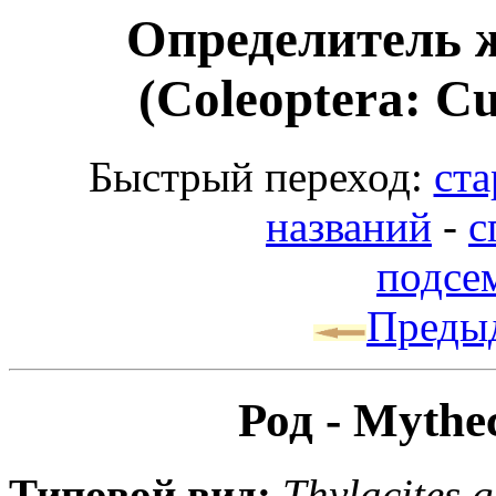
Определитель 
(Coleoptera: Cu
Быстрый переход:
ста
названий
-
с
подсем
Преды
Род - Mythec
Типовой вид:
Thylacites g