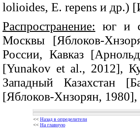
lolioides, E. repens и др.) 
Распространение:
юг и ср
Москвы [Яблоков-Хнзоря
России, Кавказ [Арнольд
[Yunakov et al., 2012], К
Западный Казахстан [Б
[Яблоков-Хнзорян, 1980],
<<
Назад в определители
<<
На главную