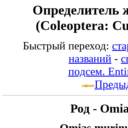
Определитель 
(Coleoptera: Cu
Быстрый переход:
ста
названий
-
с
подсем. Ent
Преды
Род - Omi
Omias murinu