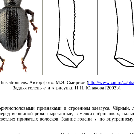
chus atronitens. Автор фото: М.Э. Смирнов (
http://www.zin.ru/.../ot
Задняя голень ♂ и ♀ рисунки Н.Н. Юнакова [2003b].
вторичнополовыми признаками и строением эдеагуса. Чёрный, 
 перед вершиной резко вырезанные, в мелких зёрнышках; пал
светлых прижатых волосков. Задние голени ♀ по внутреннему