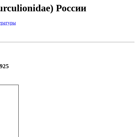
rculionidae) России
ературы
1925