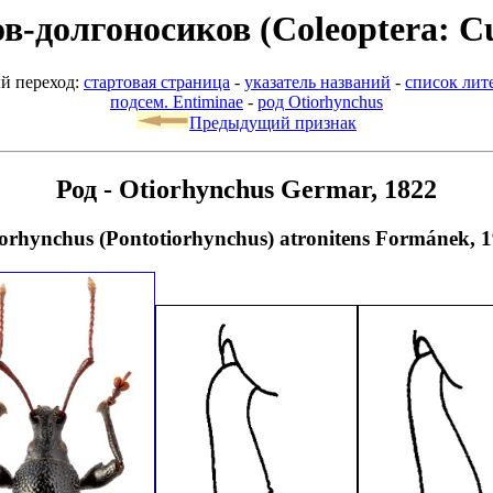
-долгоносиков (Coleoptera: Cu
й переход:
стартовая страница
-
указатель названий
-
список лит
подсем. Entiminae
-
род Otiorhynchus
Предыдущий признак
Род - Otiorhynchus Germar, 1822
orhynchus (Pontotiorhynchus) atronitens Formánek, 