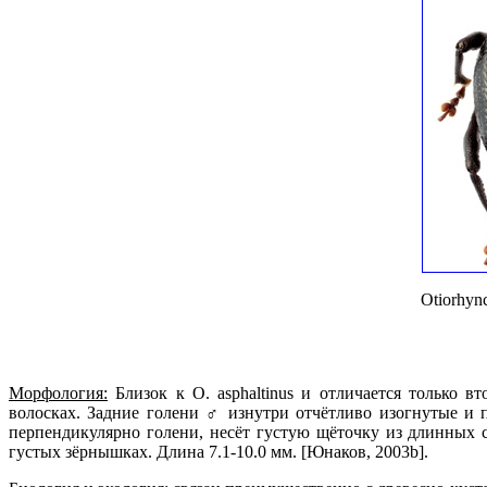
Otiorhyn
Морфология:
Близок к O. asphaltinus и отличается только 
волосках. Задние голени ♂ изнутри отчётливо изогнутые и
перпендикулярно голени, несёт густую щёточку из длинных 
густых зёрнышках. Длина 7.1-10.0 мм. [Юнаков, 2003b].