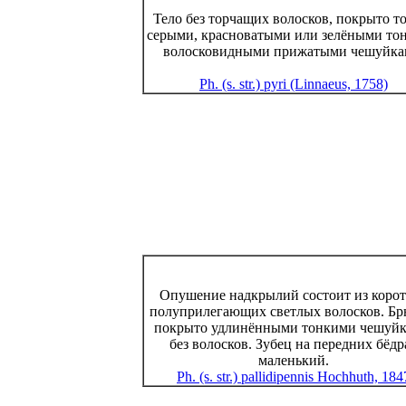
Тело без торчащих волосков, покрыто т
серыми, красноватыми или зелёными то
волосковидными прижатыми чешуйка
Ph. (s. str.) pyri (Linnaeus, 1758)
Опушение надкрылий состоит из коро
полуприлегающих светлых волосков. Б
покрыто удлинёнными тонкими чешуйк
без волосков. Зубец на передних бёдр
маленький.
Ph. (s. str.) pallidipennis Hochhuth, 184