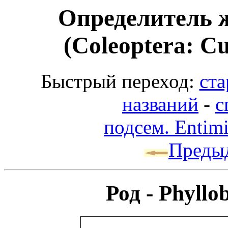
Определитель 
(Coleoptera: Cu
Быстрый переход:
ста
названий
-
с
подсем. Entim
Преды
Род - Phyllo