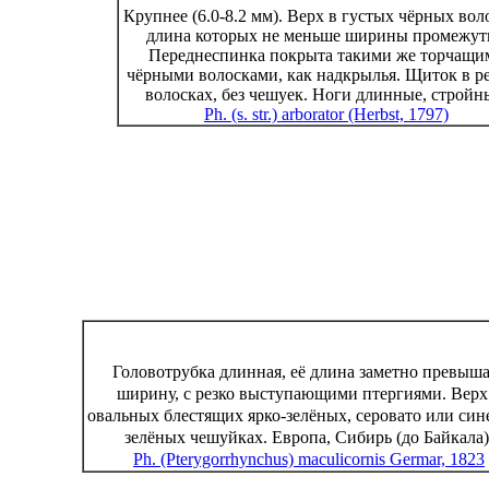
Крупнее (6.0-8.2 мм). Верх в густых чёрных вол
длина которых не меньше ширины промежут
Переднеспинка покрыта такими же торчащи
чёрными волосками, как надкрылья. Щиток в р
волосках, без чешуек. Ноги длинные, стройн
Ph. (s. str.) arborator (Herbst, 1797)
Головотрубка длинная, её длина заметно превыша
ширину, с резко выступающими птергиями. Верх
овальных блестящих ярко-зелёных, серовато или син
зелёных чешуйках. Европа, Сибирь (до Байкала)
Ph. (Pterygorrhynchus) maculicornis Germar, 1823