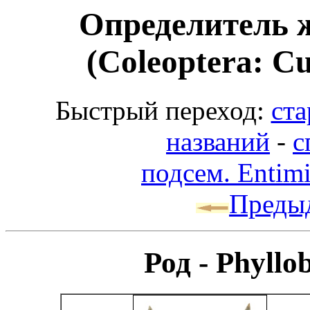
Определитель 
(Coleoptera: Cu
Быстрый переход:
ста
названий
-
с
подсем. Entim
Преды
Род - Phyllo