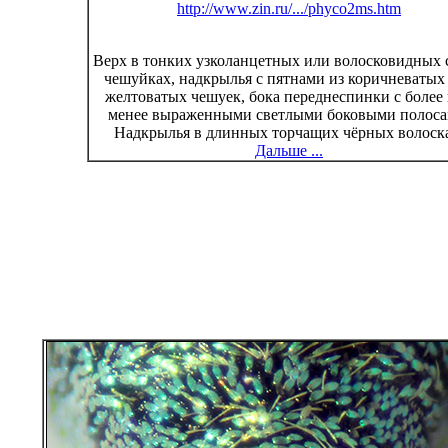
http://www.zin.ru/.../phyco2ms.htm
Верх в тонких узколанцетных или волосковидных 
чешуйках, надкрылья с пятнами из коричневатых
желтоватых чешуек, бока переднеспинки с более
менее выраженными светлыми боковыми полоса
Надкрылья в длинных торчащих чёрных волоск
Дальше ...