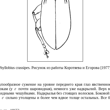
hyllobius crassipes. Рисунок из работы Коротяева и Егорова [1977
упообразное сужение на уровне переднего края глаз явственн
бокам (у ♂ почти шаровидная), немного уже надкрылий. Верх в
овидными чешуйками. Надкрылья без стоящих волосков. Боково
 ♂ сильно утолщены и более чем вдвое толще остальных. Все бё