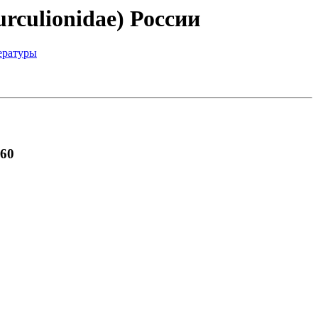
rculionidae) России
ературы
860