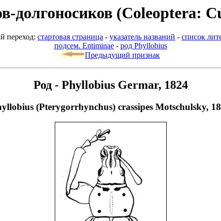
-долгоносиков (Coleoptera: Cu
й переход:
стартовая страница
-
указатель названий
-
список лит
подсем. Entiminae
-
род Phyllobius
Предыдущий признак
Род - Phyllobius Germar, 1824
yllobius (Pterygorrhynchus) crassipes Motschulsky, 1