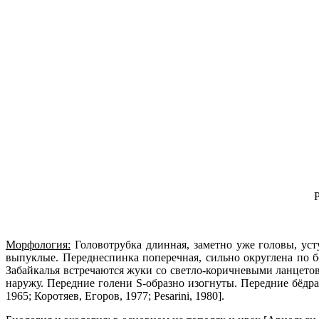
P
Морфология:
Головотрубка длинная, заметно уже головы, уст
выпуклые. Переднеспинка поперечная, сильно округлена по 
Забайкалья встречаются жуки со светло-коричневыми ланцет
наружу. Передние голени S-образно изогнуты. Передние бёдра
1965; Коротяев, Егоров, 1977; Pesarini, 1980].