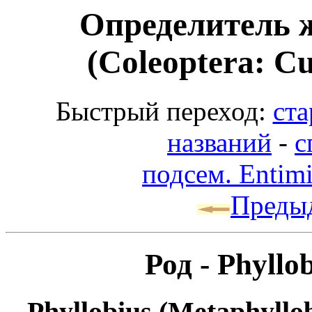
Определитель 
(Coleoptera: Cu
Быстрый переход:
ста
названий
-
с
подсем. Entim
Преды
Род - Phyllo
Phyllobius (Metaphyllob