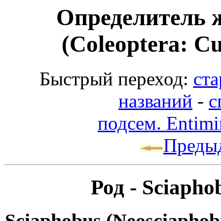
Определитель 
(Coleoptera: Cu
Быстрый переход:
ста
названий
-
с
подсем. Entimi
Преды
Род - Sciapho
Sciaphobus (Neosciaphobu