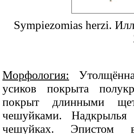
Sympiezomias herzi. Илл
Морфология:
Утолщённа
усиков покрыта полук
покрыт длинными щет
чешуйками. Надкрылья 
чешуйках. Эпистом 