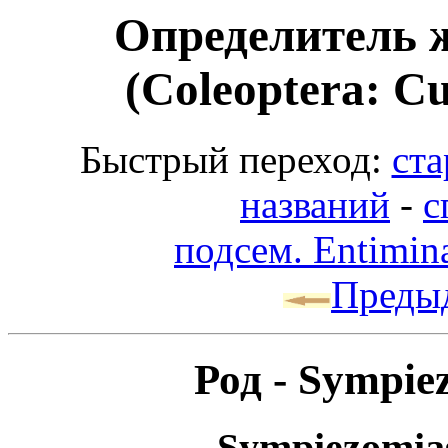
Определитель 
(Coleoptera: Cu
Быстрый переход:
ста
названий
-
с
подсем. Entimin
Преды
Род - Sympie
Sympiezomias