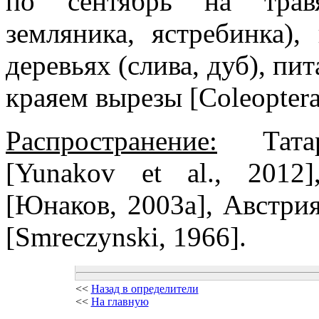
по сентябрь на травя
земляника, ястребинка),
деревьях (слива, дуб), пи
краяем вырезы [Coleoptera
Распространение:
Татарс
[Yunakov et al., 2012
[Юнаков, 2003a], Австри
[Smreczynski, 1966].
<<
Назад в определители
<<
На главную