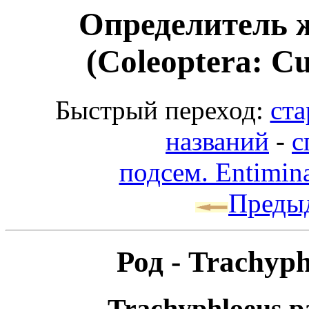
Определитель 
(Coleoptera: Cu
Быстрый переход:
ста
названий
-
с
подсем. Entimin
Преды
Род - Trachyp
Trachyphloeus par