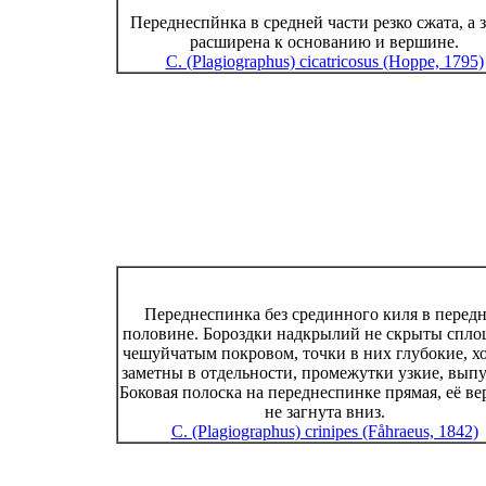
Переднеспйнка в средней части резко сжата, а 
расширена к основанию и вершине.
C. (Plagiographus) cicatricosus (Hoppe, 1795)
Переднеспинка без срединного киля в перед
половине. Бороздки надкрылий не скрыты спл
чешуйчатым покровом, точки в них глубокие, х
заметны в отдельности, промежутки узкие, вып
Боковая полоска на переднеспинке прямая, её в
не загнута вниз.
C. (Plagiographus) crinipes (Fåhraeus, 1842)