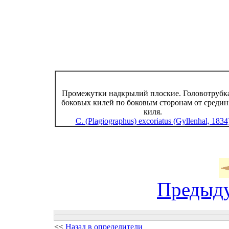
Промежутки надкрылий плоские. Головотрубка
боковых килей по боковым сторонам от средин
киля.
C. (Plagiographus) excoriatus (Gyllenhal, 1834
Предыд
<<
Назад в определители