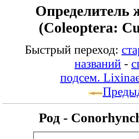
Определитель 
(Coleoptera: Cu
Быстрый переход:
ста
названий
-
с
подсем. Lixina
Преды
Род - Conorhync