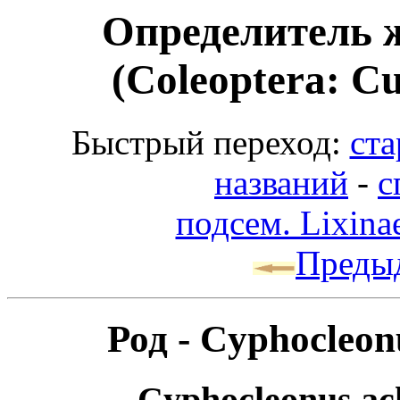
Определитель 
(Coleoptera: Cu
Быстрый переход:
ста
названий
-
с
подсем. Lixina
Преды
Род - Cyphocleon
Cyphocleonus ach