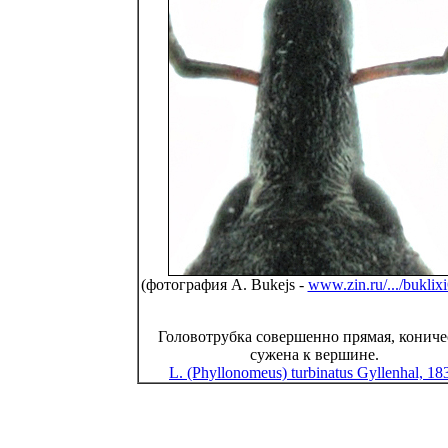
(фотография A. Bukejs -
www.zin.ru/.../buklix
Головотрубка совершенно прямая, кониче
сужена к вершине.
L. (Phyllonomeus) turbinatus Gyllenhal, 18