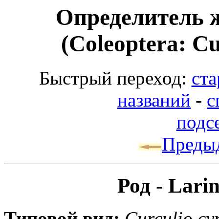
Определитель 
(Coleoptera: Cu
Быстрый переход:
ста
названий
-
с
подсе
Преды
Род - Lari
Типовой вид:
Curculio cy