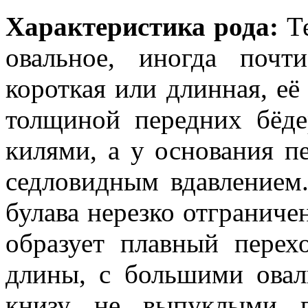
Характеристика рода:
Те
овальное, иногда почт
короткая или длинная, е
толщиной передних бёде
килями, а у основания п
седловидным вдавлением.
булава нерезко отграничен
образует плавный перех
длины, с большими ова
книзу не выпуклыми г