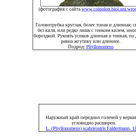
(фотография с сайта
www.colpolon.biol.uni.wroc
Головотрубка круглая, более тоная и длинная; с
без киля, или редко лишь с тонким килем, иног
бороздкой. Рукоять усиков длинная и тонкая, по
равна жгутику или длиннее.
Подрод:
Phyllonomeus
Наружный край передних голеней у верш
угловидно расширен.
L. (Phyllonomeus) scabrirostris Faldermann, 1