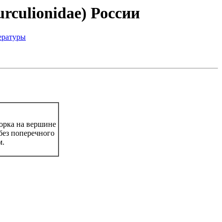
rculionidae) России
ературы
орка на вершине
без поперечного
м.