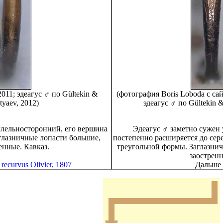
 2011; эдеагус ♂ по Gültekin &
(фотография Boris Loboda с са
tyaev, 2012)
эдеагус ♂ по Gültekin &
ллельносторонний, его вершина
Эдеагус ♂ заметно сужен у
глазничные лопасти большие,
постепенно расширяется до сер
енные. Кавказ.
треугольной формы. Заглазни
заострен
 recurvus Olivier, 1807
Дальше .