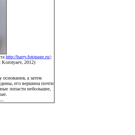
йта
http://barry.fotopage.ru/
;
 Korotyaev, 2012)
 основания, а затем
едины, его вершина почти
чные лопасти небольшие,
ные.
..