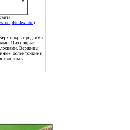
сайта
.wroc.pl/index.htm
)
 Верх покрыт редкими
ками. Низ покрыт
олосками. Вершины
нные, более тонкие и
я хвостики.
.