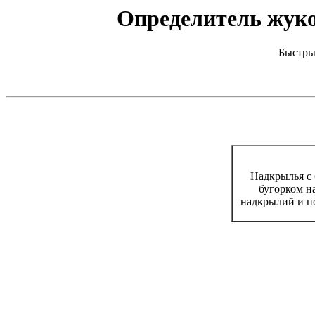
Определитель жуков
Быстры
Надкрылья с 
бугорком н
надкрылий и п