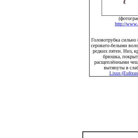
(фотогра
http://www.z
Головотрубка сильно 
серовато-белыми вол
редких пятен. Низ, к
брюшка, покрыт
расщеплёнными чеш
вытянуты в сла
Lixus (Eulixus