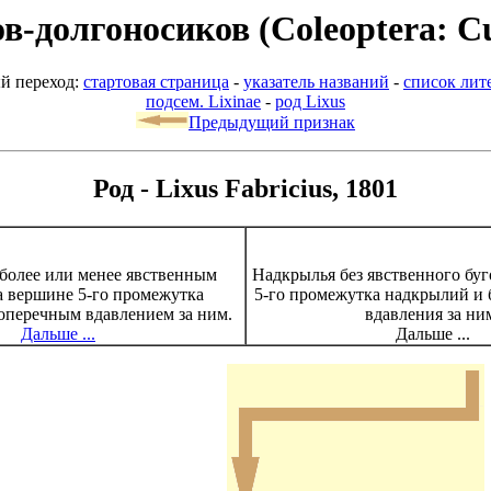
-долгоносиков (Coleoptera: Cu
й переход:
стартовая страница
-
указатель названий
-
список лит
подсем. Lixinae
-
род Lixus
Предыдущий признак
Род - Lixus Fabricius, 1801
более или менее явственным
Надкрылья без явственного буг
а вершине 5-го промежутка
5-го промежутка надкрылий и 
оперечным вдавлением за ним.
вдавления за ни
Дальше ...
Дальше ...