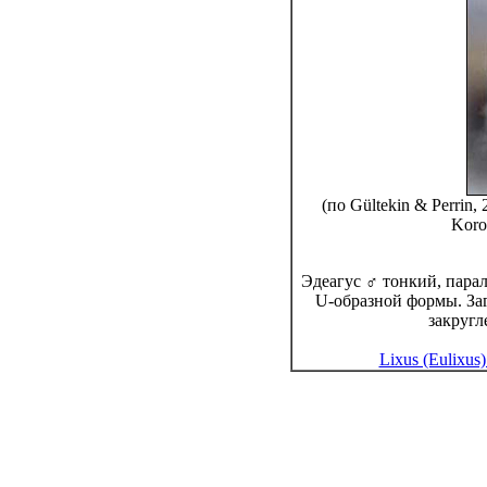
(по Gültekin & Perrin,
Koro
Эдеагус ♂ тонкий, пара
U-образной формы. За
закругл
Lixus (Eulixus)