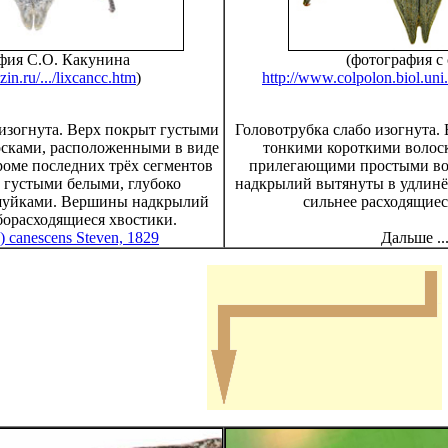
фия С.О. Какунина
(фотография с 
in.ru/.../lixcancc.htm
)
http://www.colpolon.biol.uni
изогнута. Верх покрыт густыми
Головотрубка слабо изогнута.
осками, расположенными в виде
тонкими короткими волос
роме последних трёх сегментов
прилегающими простыми в
 густыми белыми, глубоко
надкрылий вытянуты в удлинё
уйками. Вершины надкрылий
сильнее расходящиес
борасходящиеся хвостики.
) canescens Steven, 1829
Дальше ..