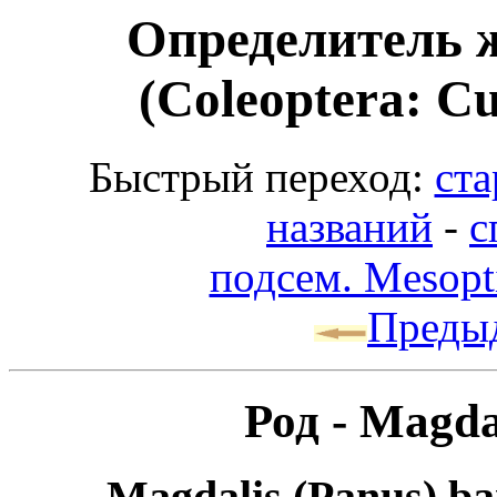
Определитель 
(Coleoptera: Cu
Быстрый переход:
ста
названий
-
с
подсем. Mesopti
Преды
Род - Magda
Magdalis (Panus) bar