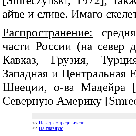
[Smreczynski, 1972], так
айве и сливе. Имаго скеле
Распространение:
средня
части России (на север 
Кавказ, Грузия, Турц
Западная и Центральная 
Швеции, о-ва Мадейра [S
Северную Америку [Smrecz
<<
Назад в определители
<<
На главную