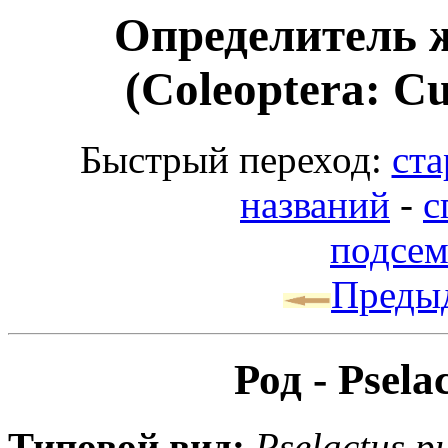
Определитель 
(Coleoptera: Cu
Быстрый переход:
ста
названий
-
с
подсем
Преды
Род - Psela
Типовой вид:
Pselactus p