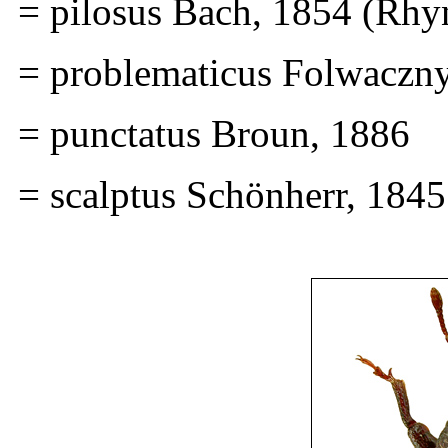
= pilosus Bach, 1854 (Rhy
= problematicus Folwaczny
= punctatus Broun, 1886
= scalptus Schönherr, 184