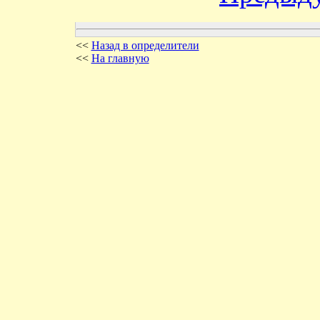
<<
Назад в определители
<<
На главную