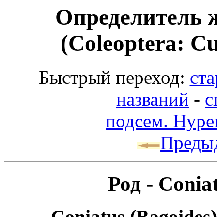
Определитель 
(Coleoptera: Cu
Быстрый переход:
ста
названий
-
с
подсем. Hype
Преды
Род - Conia
Coniatus (Bagoides)