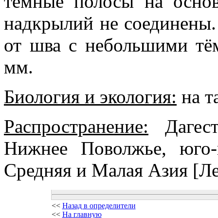
тёмные полосы на осно
надкрылий не соединены
от шва с небольшими тё
мм.
Биология и экология:
на та
Распространение:
Дагест
Нижнее Поволжье, юго-в
Средняя и Малая Азия [Ле
<<
Назад в определители
<<
На главную