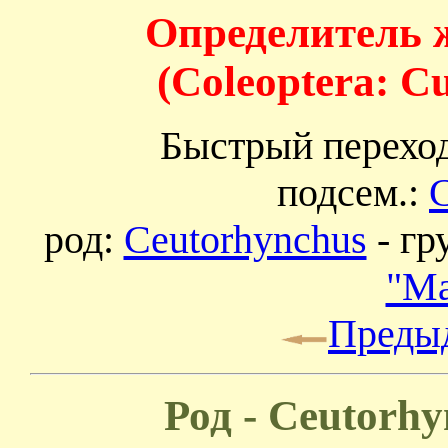
Определитель 
(Coleoptera: C
Быстрый перехо
подсем.:
C
род:
Ceutorhynchus
- гр
"Ma
Преды
Род - Ceutorh