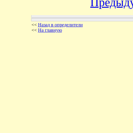
Предыд
<<
Назад в определители
<<
На главную