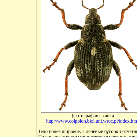
(фотография с сайта
http://www.colpolon.biol.uni.wroc.pl/index.ht
Тело более широкое. Плечевые бугорки отчётл
Надкрылья с ярким прищитковым пятном, а та