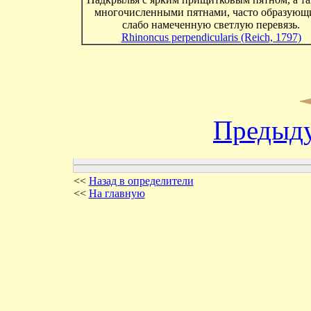
многочисленными пятнами, часто образую
слабо намеченную светлую перевязь.
Rhinoncus perpendicularis (Reich, 1797)
Предыд
<<
Назад в определители
<<
На главную