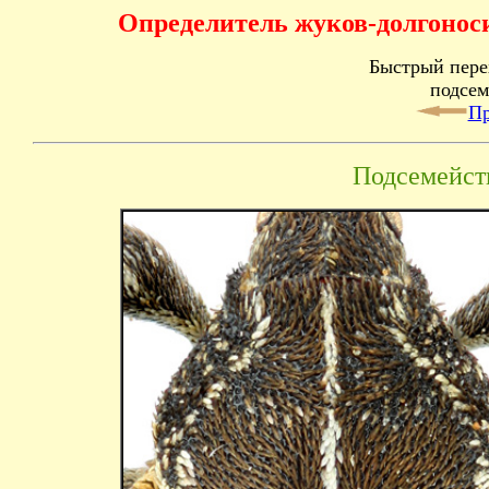
Определитель жуков-долгоносик
Быстрый пере
подсем
Пр
Подсемейст