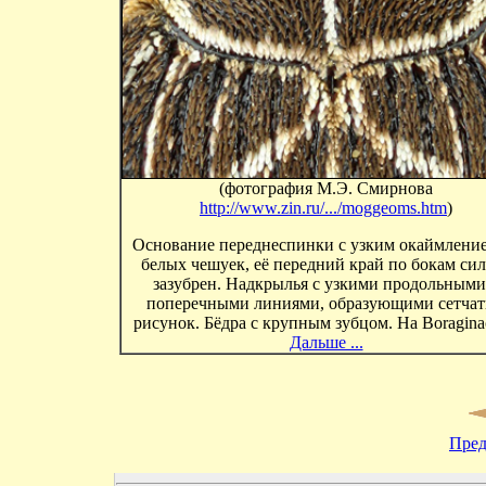
(фотография М.Э. Смирнова
http://www.zin.ru/.../moggeoms.htm
)
Основание переднеспинки с узким окаймление
белых чешуек, её передний край по бокам си
зазубрен. Надкрылья с узкими продольными
поперечными линиями, образующими сетча
рисунок. Бёдра с крупным зубцом. На Boragina
Дальше ...
Пред