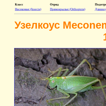
Класс
Отряд
Подотр
Насекомые (Insecta)
Прямокрылые (Orthoptera)
Длинноу
Узелкоус Meconema