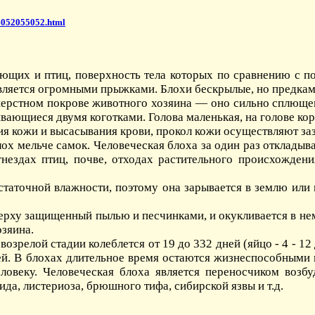
4052055052.html
ющих и птиц, поверхность тела которых по сравнению с по
твляется огромными прыжками. Блохи бескрылые, но предками
ерстном покрове животного хозяина — оно сильно сплющено
ивающиеся двумя коготками. Голова маленькая, на голове кор
ия кожи и высасывания крови, прокол кожи осуществляют за
х мельче самок. Человеческая блоха за один раз откладывае
 гнездах птиц, почве, отходах растительного происхожден
таточной влажности, поэтому она зарывается в землю или 
ерху защищенный пылью и песчинками, и окукливается в не
озяина.
зрелой стадии колеблется от 19 до 332 дней (яйцо - 4 - 12 дн
ей. В блохах длительное время остаются жизнеспособными
еловеку. Человеческая блоха является переносчиком возб
да, листериоза, брюшного тифа, сибирской язвы и т.д.