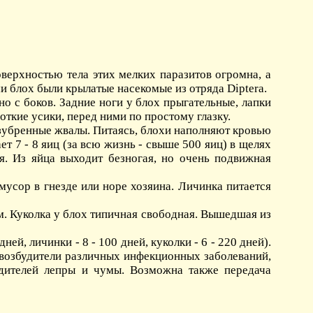
верхностью тела этих мелких паразитов огромна, а
 блох были крылатые насекомые из отряда Diptera.
 с боков. Задние ноги у блох прыгательные, лапки
откие усики, перед ними по простому глазку.
зубренные жвалы. Питаясь, блохи наполняют кровью
т 7 - 8 яиц (за всю жизнь - свыше 500 яиц) в щелях
ия. Из яйца выходит безногая, но очень подвижная
мусор в гнезде или норе хозяина. Личинка питается
м. Куколка у блох типичная свободная. Вышедшая из
ей, личинки - 8 - 100 дней, куколки - 6 - 220 дней).
 возбудители различных инфекционных заболеваний,
удителей лепры и чумы. Возможна также передача