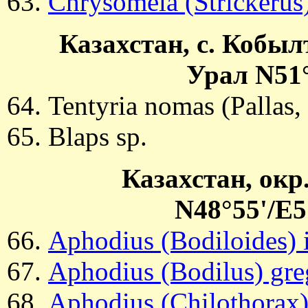
Chrysomela (Strickerus
Казахстан, с. Кобыл
Урал N51°
Tentyria nomas (Pallas,
Blaps sp.
Казахстан, окр
N48°55'/E5
Aphodius (Bodiloides) i
Aphodius (Bodilus) gre
Aphodius (Chilothorax)