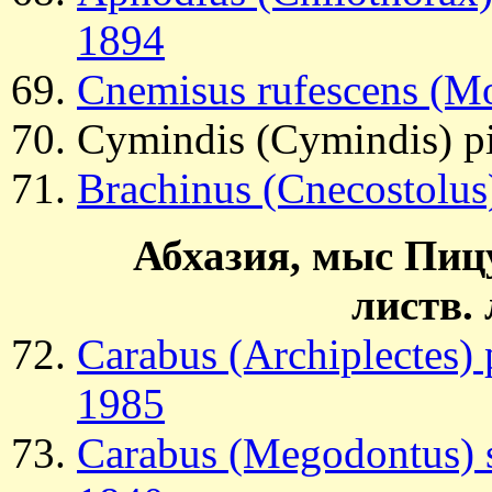
1894
Cnemisus rufescens (Mo
Cymindis (Cymindis) pi
Brachinus (Cnecostolus)
Абхазия, мыс Пицу
листв. 
Carabus (Archiplectes)
1985
Carabus (Megodontus) 