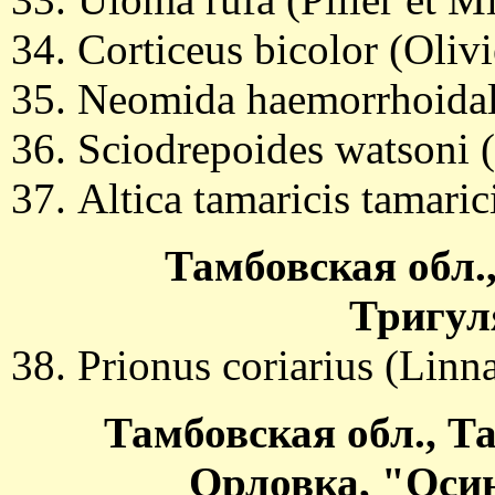
Corticeus bicolor (Olivi
Neomida haemorrhoidali
Sciodrepoides watsoni 
Altica tamaricis tamari
Тамбовская обл.,
Тригуля
Prionus coriarius (Linn
Тамбовская обл., Т
Орловка, "Осин