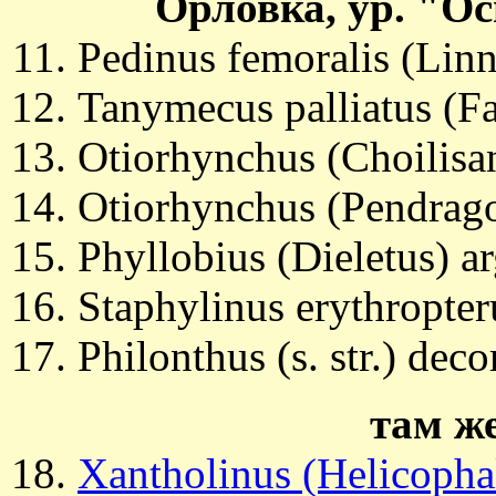
Орловка, ур. "Ос
Pedinus femoralis (Lin
Tanymecus palliatus (Fa
Otiorhynchus (Choilisan
Otiorhynchus (Pendrago
Phyllobius (Dieletus) a
Staphylinus erythropte
Philonthus (s. str.) dec
там же
Xantholinus (Helicopha