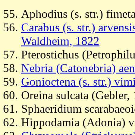
Aphodius (s. str.) fimet
Carabus (s. str.) arvens
Waldheim, 1822
Pterostichus (Petrophilu
Nebria (Catonebria) ae
Gonioctena (s. str.) vim
Oreina sulcata (Gebler,
Sphaeridium scarabaeoi
Hippodamia (Adonia) va