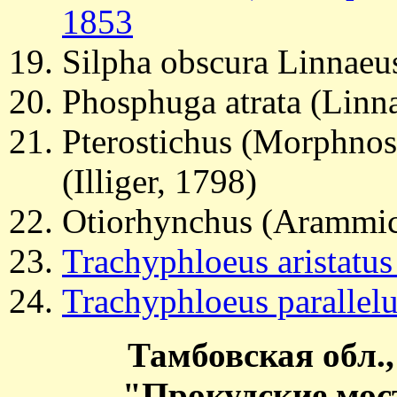
1853
Silpha obscura Linnaeu
Phosphuga atrata (Linn
Pterostichus (Morphnos
(Illiger, 1798)
Otiorhynchus (Arammic
Trachyphloeus aristatus
Trachyphloeus parallelu
Тамбовская обл.,
"Прокудские мос