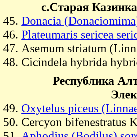
с.Старая Казинка,
Donacia (Donaciomima)
Plateumaris sericea ser
Asemum striatum (Linn
Cicindela hybrida hybr
Республика Алт
Элек
Oxytelus piceus (Linna
Cercyon bifenestratus K
Aphodius (Bodilus) sor