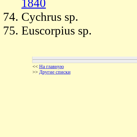
1840
Cychrus sp.
Euscorpius sp.
<<
На главную
>>
Другие списки