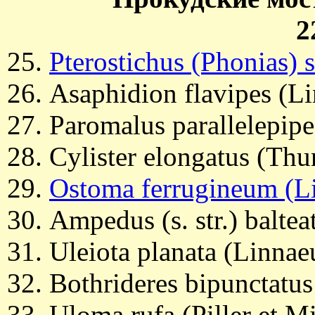
2
Pterostichus (Phonias) 
Asaphidion flavipes (L
Paromalus parallelepipe
Cylister elongatus (Thu
Ostoma ferrugineum (L
Ampedus (s. str.) balte
Uleiota planata (Linnae
Bothrideres bipunctatu
Uloma rufa (Piller et M