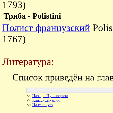
1793)
Триба - Polistini
Полист французский
Polis
1767)
Литература:
Список приведён на гла
<<
Назад в Hymenoptera
<<
Классификация
<<
На главную