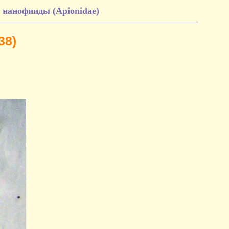
нанофииды (Apionidae)
38)