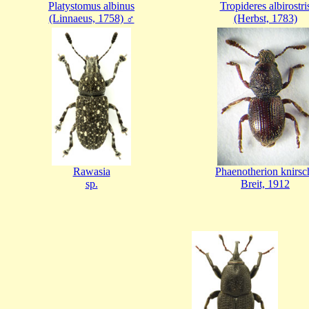
Platystomus albinus
Tropideres albirostri
(Linnaeus, 1758) ♂
(Herbst, 1783)
Rawasia
Phaenotherion knirsc
sp.
Breit, 1912