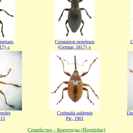
netrans
Ceratapion penetrans
C
17) ♂
(Germar, 1817) ♀
roles
Corimalia auliensis
Die
915
Pic, 1901
Cемейство - Брентиды (Brentidae)