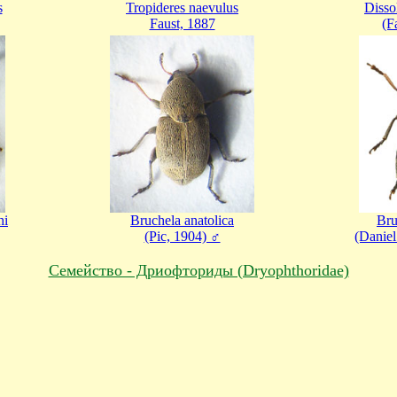
s
Tropideres naevulus
Dissol
Faust, 1887
(F
hi
Bruchela anatolica
Bru
(Pic, 1904) ♂
(Daniel
Cемейство - Дриофториды (Dryophthoridae)