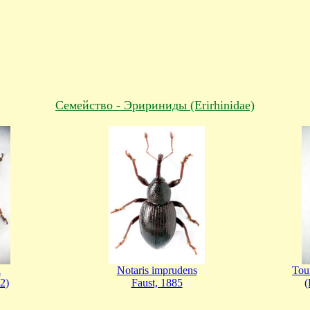
Cемейство - Эририниды (Erirhinidae)
i
Notaris imprudens
Tou
92)
Faust, 1885
(