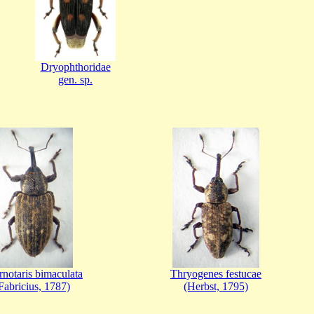
Dryophthoridae
gen. sp.
rnotaris bimaculata
Thryogenes festucae
Fabricius, 1787)
(Herbst, 1795)