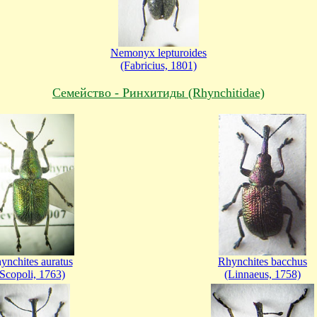
Nemonyx lepturoides
(Fabricius, 1801)
Cемейство - Ринхитиды (Rhynchitidae)
ynchites auratus
Rhynchites bacchus
(Scopoli, 1763)
(Linnaeus, 1758)