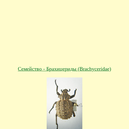
Cемейство - Брахицериды (Brachyceridae)