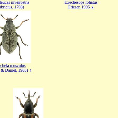
eucas niveirostris
Exechesops foliatus
abricius, 1798)
Frieser, 1995 ♀
chela musculus
 & Daniel, 1903) ♀