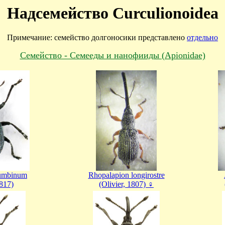
Надсемейство Curculionoidea
Примечание: семейство долгоносики представлено
отдельно
Cемейство - Семееды и нанофииды (Apionidae)
lumbinum
Rhopalapion longirostre
817)
(Olivier, 1807) ♀