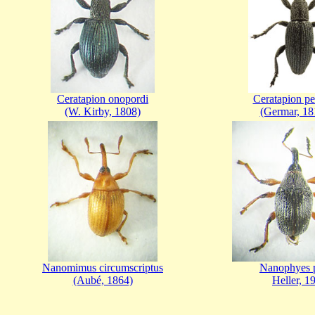
Ceratapion onopordi
Ceratapion pe
(W. Kirby, 1808)
(Germar, 18
Nanomimus circumscriptus
Nanophyes p
(Aubé, 1864)
Heller, 1