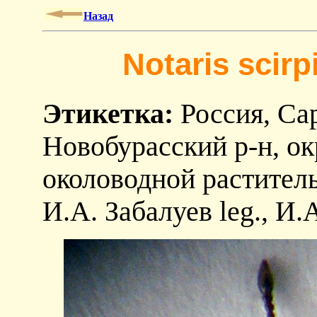
Назад
Notaris scirp
Этикетка:
Россия, Сар
Новобурасский р-н, окр
околоводной раститель
И.А. Забалуев leg., И.А