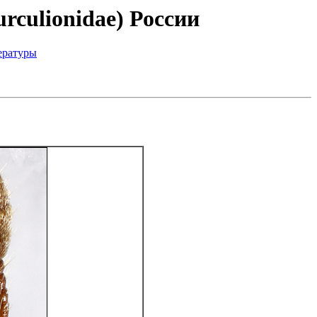
rculionidae) России
ературы