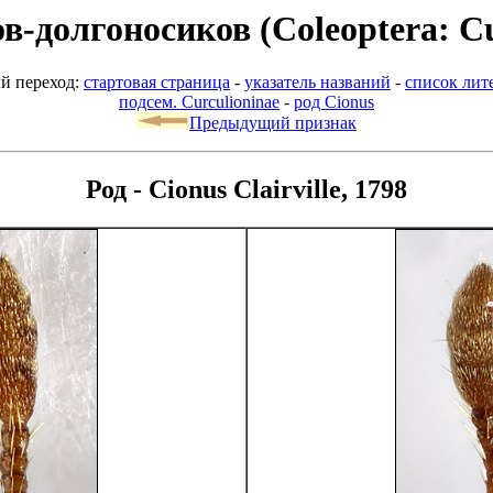
-долгоносиков (Coleoptera: Cu
й переход:
стартовая страница
-
указатель названий
-
список лит
подсем. Curculioninae
-
род Cionus
Предыдущий признак
Род - Cionus Clairville, 1798