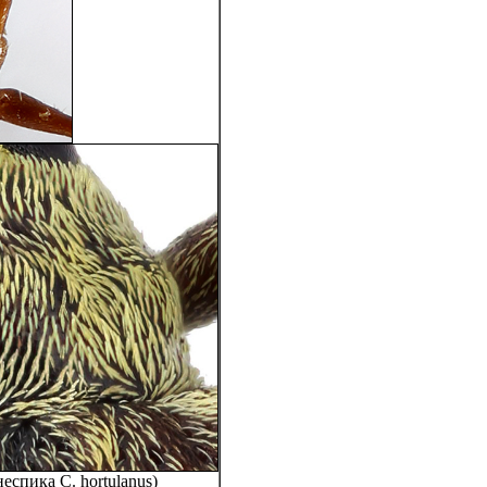
неспика C. hortulanus)