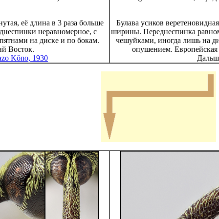
утая, её длина в 3 раза больше
Булава усиков веретеновидная,
неспинки неравномерное, с
ширины. Переднеспинка равно
ятнами на диске и по бокам.
чешуйками, иногда лишь на д
й Восток.
опушением. Европейская 
azo Kôno, 1930
Дальше