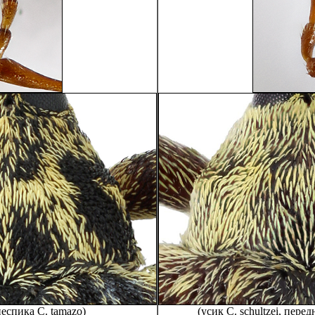
неспика C. tamazo)
(усик C. schultzei, перед