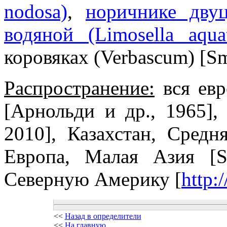
nodosa)
,
норичнике двуц
водяной (Limosella aquat
коровяках (Verbascum) [Sm
Распространение:
вся евр
[Арнольди и др., 1965], 
2010], Казахстан, Средн
Европа, Малая Азия [Sm
Северную Америку [
http:
<<
Назад в определители
<<
На главную