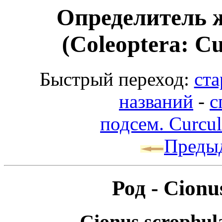
Определитель 
(Coleoptera: Cu
Быстрый переход:
ста
названий
-
с
подсем. Curcul
Преды
Род - Cionus
Cionus scrophula