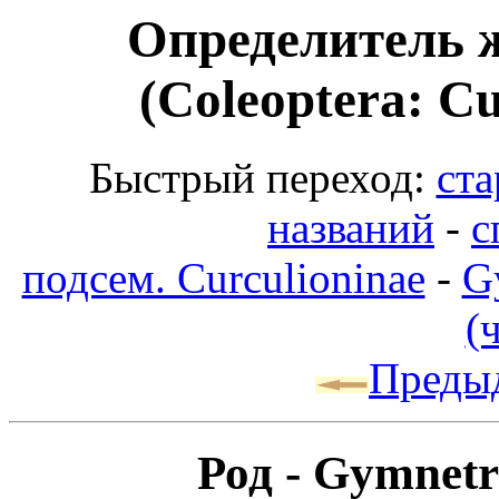
Определитель 
(Coleoptera: Cu
Быстрый переход:
ста
названий
-
с
подсем. Curculioninae
-
G
(
Преды
Род - Gymnetr