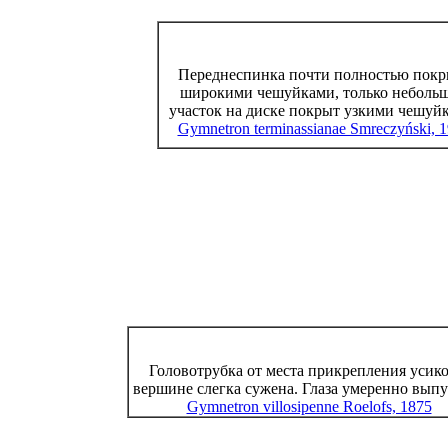
Переднеспинка почти полностью покр
широкими чешуйками, только неболь
участок на диске покрыт узкими чешуй
Gymnetron terminassianae Smreczyński, 
Головотрубка от места прикрепления усико
вершине слегка сужена. Глаза умеренно выпу
Gymnetron villosipenne Roelofs, 1875