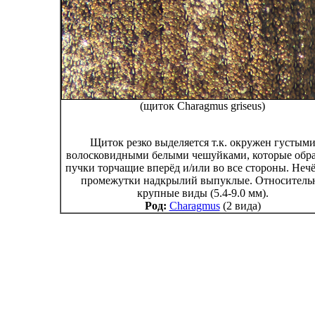
(щиток Charagmus griseus)
Щиток резко выделяется т.к. окружен густым
волосковидными белыми чешуйками, которые обр
пучки торчащие вперёд и/или во все стороны. Неч
промежутки надкрылий выпуклые. Относитель
крупные виды (5.4-9.0 мм).
Род:
Charagmus
(2 вида)