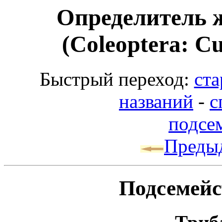
Определитель 
(Coleoptera: Cu
Быстрый переход:
ста
названий
-
с
подсем
Преды
Подсемейс