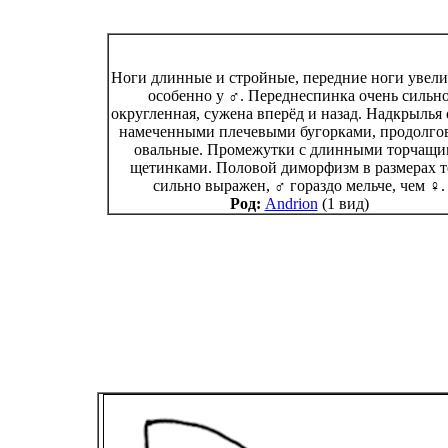
Ноги длинные и стройные, передние ноги увел
особенно у ♂. Переднеспинка очень сильн
округленная, сужена вперёд и назад. Надкрылья 
намеченными плечевыми бугорками, продолгов
овальные. Промежутки с длинными торчащ
щетинками. Половой диморфизм в размерах т
сильно выражен, ♂ гораздо мельче, чем ♀.
Род:
Andrion
(1 вид)