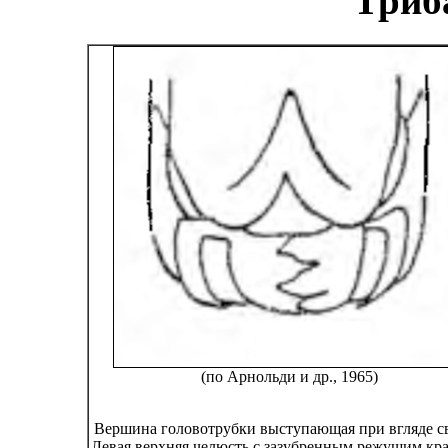
Триба
(по Арнольди и др., 1965)
Вершина головотрубки выступающая при вгляде св
Левая верхняя челюсть с зазубренным режущим кра