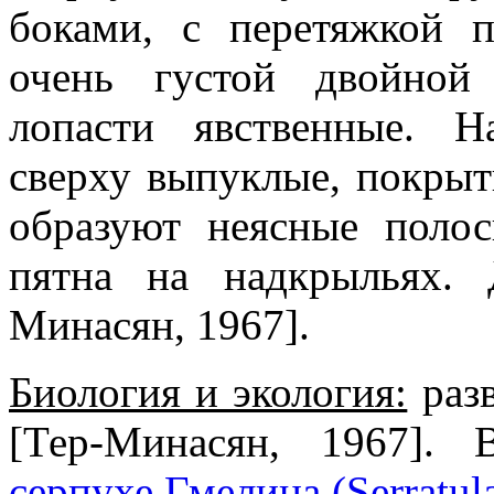
боками, с перетяжкой 
очень густой двойной 
лопасти явственные. Н
сверху выпуклые, покры
образуют неясные поло
пятна на надкрыльях. 
Минасян, 1967].
Биология и экология:
разв
[Тер-Минасян, 1967].
серпухе Гмелина (Serratula