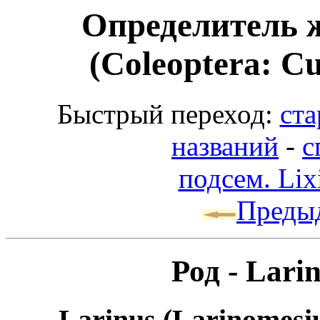
Определитель 
(Coleoptera: Cu
Быстрый переход:
ста
названий
-
с
подсем. Lix
Преды
Род - Lari
Larinus (Larinomesiu